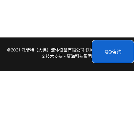
©2021 派菲特（大连）流体设备有限公司
辽ICP备17000557号-
QQ咨询
2
技术支持 -
资海科技集团