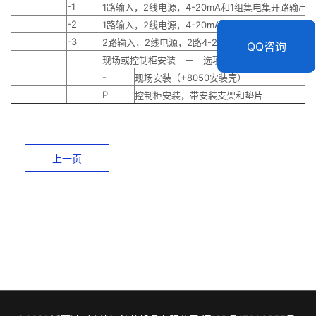
-1
1路输入，2线电源，4-20mA和1组集电集开路输出
-2
1路输入，2线电源，4-20mA和2组继电器
-3
2路输入，2线电源，2路4-20mA、2组集电极开路
QQ咨询
现场或控制柜安装 － 选项
-
现场安装（+8050安装壳）
P
控制柜安装，带安装支架和垫片
上一页