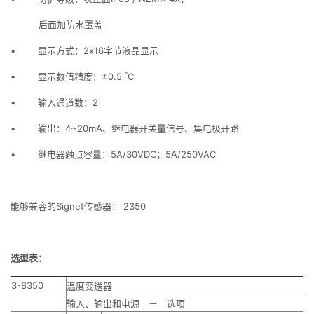
后面加防水罩盖
• 显示方式：2x16字节液晶显示
• 显示数值精度：±0.5 ˚C
• 输入通道数：2
• 输出：4~20mA、继电器开关量信号、集电极开路
• 继电器触点容量：5A/30VDC；5A/250VAC
能够兼容的Signet传感器： 2350
选型表：
3-8350
温度变送器
输入、输出和电源 － 选项